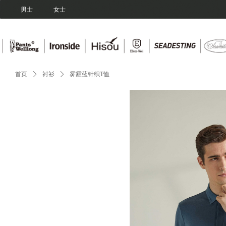
Control Render Error!ControlType:productSlideBind,StyleName:Style1,Co
男士
女士
首页
ꄲ
衬衫
ꄲ
雾霾蓝针织T恤